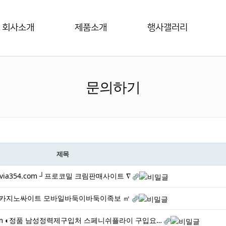
회사소개
제품소개
행사갤러리
문의하기
제목
.via354.com ┘프로코밀 크림판매사이트 ∇
카라카지노싸이트 모바일바둑이바둑이족보 ㎡
54.com ◐정품 남성정력제구입처 스페니쉬플라이 구입요…