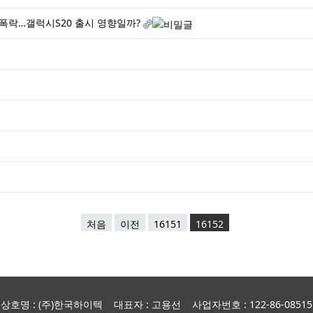
 폭락…갤럭시S20 출시 영향일까?
처음
이전
16151
16152
상호명 : (주)한국하이텍 대표자 : 고용선 사업자번호 : 122-86-08515