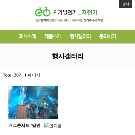
검색
회사소개
제품소개
행사갤러리
문의하기
행사갤러리
Total 30건
1 페이지
개그콘서트 '달인'